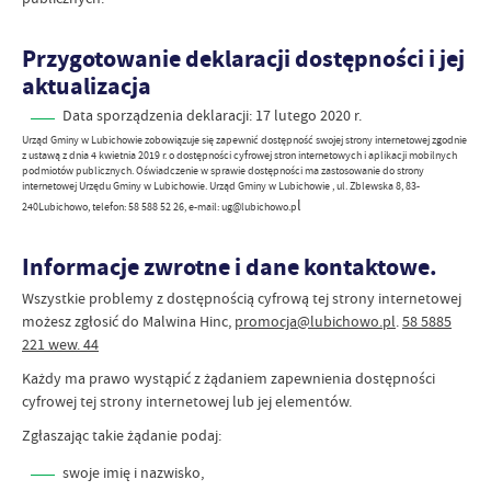
Przygotowanie deklaracji dostępności i jej
aktualizacja
Data sporządzenia deklaracji:
17 lutego 2020 r.
Urząd Gminy w Lubichowie zobowiązuje się zapewnić dostępność swojej strony internetowej zgodnie
z ustawą z dnia 4 kwietnia 2019 r. o dostępności cyfrowej stron internetowych i aplikacji mobilnych
podmiotów publicznych. Oświadczenie w sprawie dostępności ma zastosowanie do strony
internetowej Urzędu Gminy w Lubichowie. Urząd Gminy w Lubichowie , ul. Zblewska 8, 83-
l
240Lubichowo, telefon: 58 588 52 26, e-mail: ug@lubichowo.p
Informacje zwrotne i dane kontaktowe.
Wszystkie problemy z dostępnością cyfrową tej strony internetowej
możesz zgłosić do
Malwina Hinc
,
promocja@lubichowo.pl
.
58 5885
221 wew. 44
Każdy ma prawo wystąpić z żądaniem zapewnienia dostępności
cyfrowej tej strony internetowej lub jej elementów.
Zgłaszając takie żądanie podaj:
swoje imię i nazwisko,