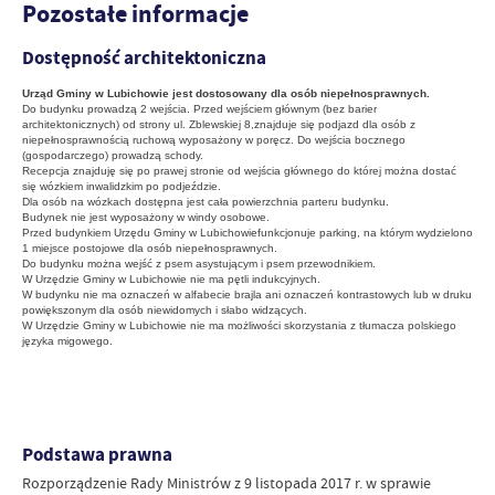
Pozostałe informacje
Dostępność architektoniczna
Urząd Gminy w Lubichowie jest dostosowany dla osób niepełnosprawnych.
Do budynku prowadzą 2 wejścia. Przed wejściem głównym (bez barier
architektonicznych) od strony ul. Zblewskiej 8,znajduje się podjazd dla osób z
niepełnosprawnością ruchową wyposażony w poręcz. Do wejścia bocznego
(gospodarczego) prowadzą schody.
Recepcja znajduję się po prawej stronie od wejścia głównego do której można dostać
się wózkiem inwalidzkim po podjeździe.
Dla osób na wózkach dostępna jest cała powierzchnia parteru budynku.
Budynek nie jest wyposażony w windy osobowe.
Przed budynkiem Urzędu Gminy w Lubichowiefunkcjonuje parking, na którym wydzielono
1 miejsce postojowe dla osób niepełnosprawnych.
Do budynku można wejść z psem asystującym i psem przewodnikiem.
W Urzędzie Gminy w Lubichowie nie ma pętli indukcyjnych.
W budynku nie ma oznaczeń w alfabecie brajla ani oznaczeń kontrastowych lub w druku
powiększonym dla osób niewidomych i słabo widzących.
W Urzędzie Gminy w Lubichowie nie ma możliwości skorzystania z tłumacza polskiego
języka migowego.
Podstawa prawna
Rozporządzenie Rady Ministrów z 9 listopada 2017 r. w sprawie