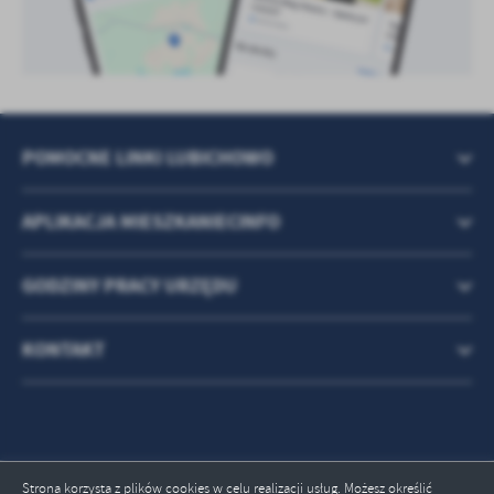
POMOCNE LINKI LUBICHOWO
APLIKACJA MIESZKANIECINFO
GODZINY PRACY URZĘDU
KONTAKT
Strona korzysta z plików cookies w celu realizacji usług. Możesz określić